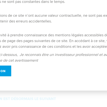
es ne sont pas constantes dans le temps.
ions de ce site n’ont aucune valeur contractuelle, ne sont pas e
enir des erreurs accidentelles.
vité à prendre connaissance des mentions légales accessibles d
de page des pages suivantes de ce site. En accédant à ce site,
 avoir pris connaissance de ces conditions et les avoir acceptée
mais C-QUADRAT Asset Management France
ci-dessous, Je reconnais être un investisseur professionnel et av
e de cet avertissement
ION
N EST DÉSORMAIS LE SUIVANT