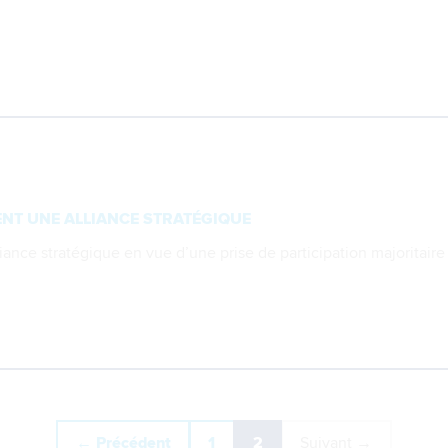
NT UNE ALLIANCE STRATÉGIQUE
ance stratégique en vue d’une prise de participation majoritair
(actuel)
← Précédent
1
2
Suivant →