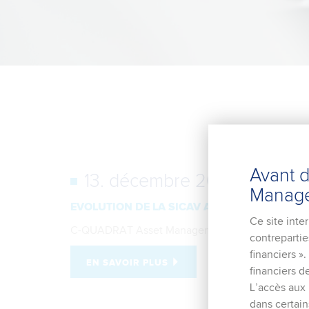
Avant 
13. décembre 2019
Manage
EVOLUTION DE LA SICAV AIM LUX
Ce site inte
C-QUADRAT Asset Management France
contrepartie
financiers »
EN SAVOIR PLUS
financiers 
L’accès aux p
dans certain