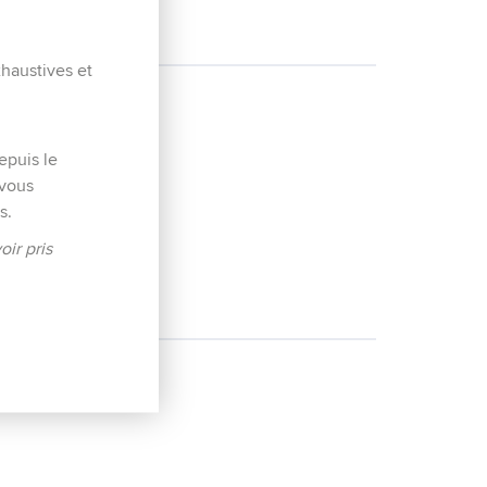
xhaustives et
epuis le
 vous
s.
oir pris