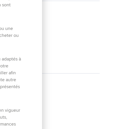
n sont
 ou une
acheter ou
u adaptés à
votre
ller afin
ute autre
 présentés
en vigueur
uts,
ormances