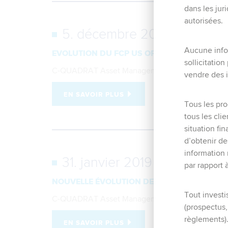
dans les jur
autorisées.
5. décembre 2019
Aucune infor
EVOLUTION DU FCP US OPÉRA
sollicitatio
C-QUADRAT Asset Management France
vendre des i
EN SAVOIR PLUS
Tous les pro
tous les cli
situation fi
d’obtenir de
information 
31. janvier 2019
par rapport 
NOUVELLE ÉVOLUTION DE LA SICAV AIM LUX
Tout investi
C-QUADRAT Asset Management France
(prospectus,
règlements)
EN SAVOIR PLUS