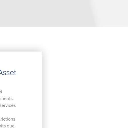
Asset
et
ruments
 services
trictions
rits que