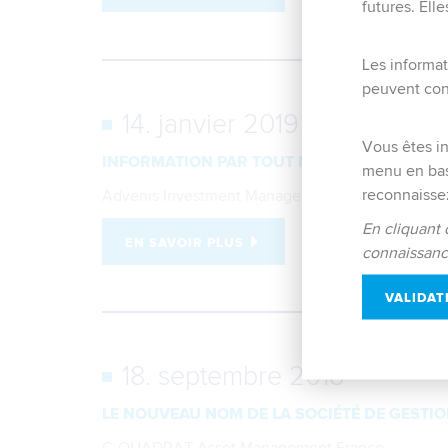
futures. Ell
Les informat
peuvent cont
14. janvier 2019
Vous êtes in
INFORMATION PAR TOUT MOYEN
menu en bas 
reconnaissez
Advenis Investment Managers se nomme désor
En cliquant 
EN SAVOIR PLUS
connaissanc
VALIDAT
18. septembre 2018
LE NOUVEAU NOM DE LA SOCIÉTÉ DE GESTIO