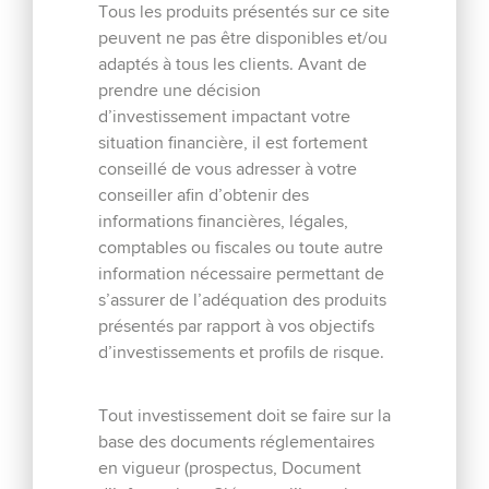
Tous les produits présentés sur ce site
un horizon d’investissement de deux ans, consiste à
peuvent ne pas être disponibles et/ou
surperformer (performance nette de frais de gestion)
adaptés à tous les clients. Avant de
l’indicateur de...
prendre une décision
d’investissement impactant votre
situation financière, il est fortement
EN SAVOIR PLUS
conseillé de vous adresser à votre
conseiller afin d’obtenir des
informations financières, légales,
comptables ou fiscales ou toute autre
information nécessaire permettant de
C-Quadrat GreenStar ESG
s’assurer de l’adéquation des produits
présentés par rapport à vos objectifs
Flexible
d’investissements et profils de risque.
C-QUADRAT GreenStar ESG Flexible est un FCP dont
l’objectif de gestion consiste, en prenant en compte
Tout investissement doit se faire sur la
des critères environnementaux, sociaux, et de
base des documents réglementaires
gouvernance (ESG) et selon une approche « Best in
en vigueur (prospectus, Document
Class », à réaliser...