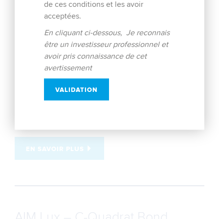
de ces conditions et les avoir
acceptées.
En cliquant ci-dessous, Je reconnais
être un investisseur professionnel et
Harmonis Réactif
avoir pris connaissance de cet
avertissement
Fonds de fonds flexible, Harmonis Réactif a pour
objectif de réaliser une performance nette de frais
VALIDATION
supérieure à celle de l’indice composite 50% ICE BofA
Global Government Index hedged en euro + 50% MSCI
World Index en...
EN SAVOIR PLUS
AIM Lux – C-Quadrat Bond