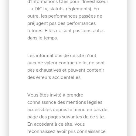
d’Informations Clés pour l’Investisseur
– « DICI », statuts, règlements). En
outre, les performances passées ne
EN SAVOIR PLUS
préjugent pas des performances
futures. Elles ne sont pas constantes
dans le temps.
Les informations de ce site n’ont
AIM Lux – C-Quadrat Europe
aucune valeur contractuelle, ne sont
Smallcap
pas exhaustives et peuvent contenir
des erreurs accidentelles.
AIM Lux C-QUADRAT EUROPE SMALLCAP de
classification Actions internationales a pour objectif
Vous êtes invité à prendre
d’offrir sur un horizon de placement de cinq ans une
connaissance des mentions légales
performance annualisée...
accessibles depuis le menu en bas de
page des pages suivantes de ce site.
En accédant à ce site, vous
EN SAVOIR PLUS
reconnaissez avoir pris connaissance