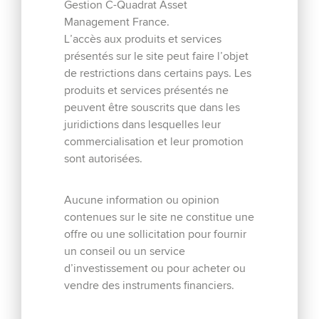
Gestion C-Quadrat Asset
AIM Lux – C-Quadrat Europe
Management France.
L’accès aux produits et services
Multicap ESG
présentés sur le site peut faire l’objet
Fonds de conviction, AIM Lux C-Quadrat Europe
de restrictions dans certains pays. Les
Multicap investit dans des actions émises par des
produits et services présentés ne
sociétés dont le siège social est situé en Europe, ou qui
peuvent être souscrits que dans les
réalisent la majeure partie de leurs activités en Europe.
juridictions dans lesquelles leur
commercialisation et leur promotion
sont autorisées.
EN SAVOIR PLUS
Aucune information ou opinion
contenues sur le site ne constitue une
offre ou une sollicitation pour fournir
un conseil ou un service
Harmonis Patrimoine
d’investissement ou pour acheter ou
vendre des instruments financiers.
Harmonis Patrimoine est un fonds de fonds flexible
investi en produits de taux et actions dont l’objectif, sur