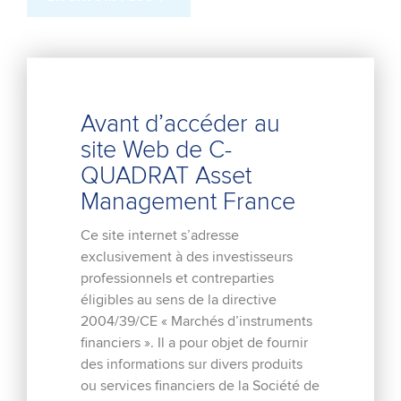
C-Quadrat Global Equity ESG
Avant d’accéder au
site Web de C-
Le FCP C-QUADRAT GLOBAL EQUITY ESG, de
QUADRAT Asset
classification Actions Internationales a pour objectif
Management France
d’offrir une performance régulière nette de frais de
gestion supérieure à son indice de référence, le MSCI
Ce site internet s’adresse
World exprimé ...
exclusivement à des investisseurs
professionnels et contreparties
éligibles au sens de la directive
EN SAVOIR PLUS
2004/39/CE « Marchés d’instruments
financiers ». Il a pour objet de fournir
des informations sur divers produits
ou services financiers de la Société de