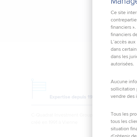
Manage
Ce site inte
contrepartie
financiers »
financiers 
L’accès aux p
dans certain
dans les jur
autorisées.
Aucune infor
sollicitatio
vendre des i
Expertise depuis 1991
Tous les pro
C-Quadrat Investment Group a été
tous les cli
créé en 1991 à Vienne
situation fi
d’obtenir de