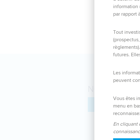
information 
par rapport 
Tout investi
(prospectus,
règlements)
futures. Ell
Les informat
peuvent cont
NOUS
CONN
Vous êtes in
EN SAVOIR PLUS
menu en bas 
reconnaissez
En cliquant 
connaissanc